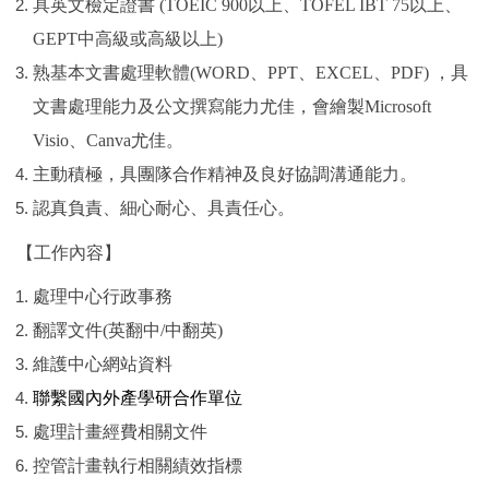
具英文檢定證書
(TOEIC 900
以上、
TOFEL IBT 75
以上、
GEPT
中高級或高級以上
)
熟基本文書處理軟體
(WORD
、
PPT
、
EXCEL
、
PDF)
，具
文書處理能力及公文撰寫能力尤佳，會繪製
Microsoft
Visio
、
Canva
尤佳。
主動積極，具團隊合作精神及良好協調溝通能力。
認真負責、細心耐心、具責任心。
【工作內容】
處理中心行政事務
翻譯文件
(
英翻中
/
中翻英
)
維護中心網站資料
聯繫國內外產學研合作單位
處理計畫經費相關文件
控管計畫執行相關績效指標