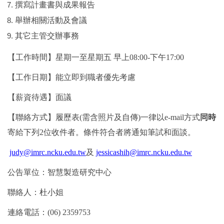
撰寫計畫書與成果報告
舉辦相關活動及會議
其它主管交辦事務
【工作時間】星期一至星期五
早上
08:00-
下午
17:00
【工作日期】能立即到職者優先考慮
【薪資待遇】面議
【聯絡方式】履歷表
(
需含照片及自傳
)
一律以
e-mail
方式
同時
寄給下列
2
位收件者。
條件符合者將通知筆試和面談。
judy
@imrc.ncku.edu.tw
及
jessicashih@imrc.ncku.edu.tw
公告單位：智慧製造研究中心
聯絡人：杜小姐
連絡電話：
(06) 2359753