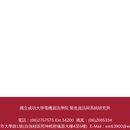
國立成功大學電機資訊學院 製造資訊與系統研究所
電話：(06)2757575 Ext.34200 傳真：(06)2085334
南市大學路1號(自強校區照坤精密儀器大樓4至6樓) E-Mail：
em63900@ema