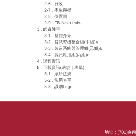
2-6 . 行政
2-7 . 學生榮譽
2-8 . 位置圖
2-9 . FB-Ncku Imis-
3 . 師資陣容
3-1 . 整體介紹
3-2 . 智慧資機整合組(甲組)a
3-3 . 製造系統與管理組(乙組)b
3-4 . 資訊應用組(丙組)c
4 . 課程資訊
5 . 下載資訊(法規｜表單)
5-1 . 系所法規
5-2 . 常用表單
5-3 . 識別Logo
地址：(701)台