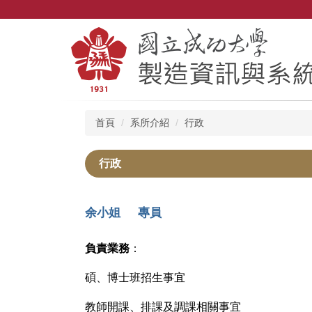
跳
到
主
要
內
容
區
首頁
系所介紹
行政
行政
余小姐 專員
負責業務
：
碩、博士班招生事宜
教師開課、排課及調課相關事宜