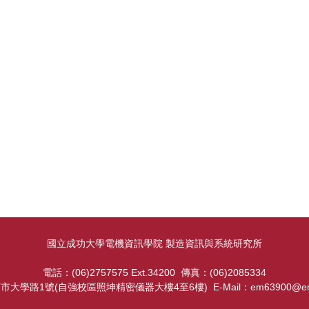
國立成功大學電機資訊學院 製造資訊與系統研究所
電話：(06)2757575 Ext.34200 傳真：(06)2085334
南市大學路1號(自強校區照坤精密儀器大樓4至6樓) E-Mail：
em63900@ema