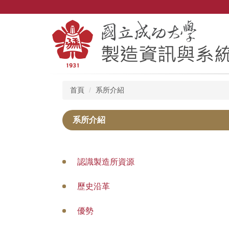
跳
到
主
要
內
容
區
首頁
系所介紹
系所介紹
認識製造所資源
歷史沿革
優勢